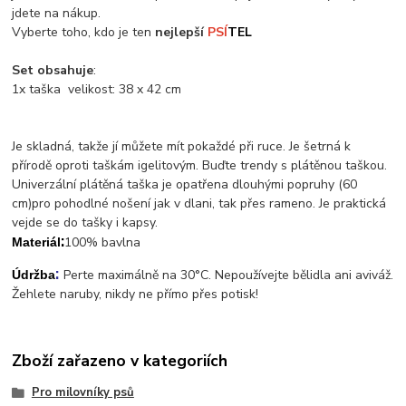
jdete na nákup.
Vyberte toho, kdo je ten
nejlepší
PSÍ
TEL
Set obsahuje
:
1x taška velikost: 38 x 42 cm
Je skladná, takže jí můžete mít pokaždé při ruce. Je šetrná k
přírodě oproti taškám igelitovým. Buďte trendy s plátěnou taškou.
Univerzální plátěná taška je opatřena dlouhými popruhy (60
cm)pro pohodlné nošení jak v dlani, tak přes rameno. Je praktická
vejde se do tašky i kapsy.
:
100% bavlna
Materiál
:
Perte maximálně na 30°C. Nepoužívejte bělidla ani aviváž.
Údržba
Žehlete naruby, nikdy ne přímo přes potisk!
Zboží zařazeno v kategoriích
Pro milovníky psů