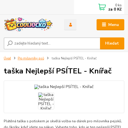
0
ks
za
0 Kč
Menu
Hledat
Úvod
Pro milovníky psů
taška Nejlepší PSÍTEL - Knířač
taška Nejlepší PSÍTEL - Knířač
Plátěná taška s potiskem je skvělá volba na dárek pro milovníka pejsků,
do školky, když jdete na nákup. Vyberte toho, kdo je ten nejlepší PSÍTEL