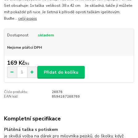
Set obsahuje: 1x taška velikost: 38 x 42 cm Je skladná, takže jí můžete
mít pokaždé při ruce. Je šetrná k přírodě oproti taškám igelitovým.
Buďte...
celý popis
Dostupnost
skladem
Nejsme plátci DPH
169 Kč
/
ks
Přidat do košíku
Číslo produktu:
26876
EAN kód:
8594167268769
Kompletní specifikace
Plátěná taška s potiskem
je skvělá volba na dárek pro milovníka pejsků, do školky, když