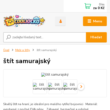
0
ks
za
0 Kč
Menu
Hledat
Úvod
Meče a štíty
štít samurajský
štít samurajský
Skvělý štít na hraní, je ideální pro malého rytíře/ bojovnici Materiál:
vyrobené z pružné EVA pěny Zábavné, bezpečné a odolné