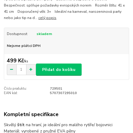
Bezpečnost: splňuje požadavky evropských norem Rozměr štítu: 41 x
41 cm Doporučený věk: 3+ Ideální na karneval, narozeninová party
nebo jako tip na d...
celý popis
Dostupnost
skladem
Nejsme plátci DPH
499 Kč
/
ks
Přidat do košíku
Číslo produktu:
729501
EAN kód:
5707307295010
Kompletní specifikace
Skvělý
štít
na hraní, je ideální pro malého rytíře/ bojovnici
Materiál: vyrobené z pružné EVA pěny