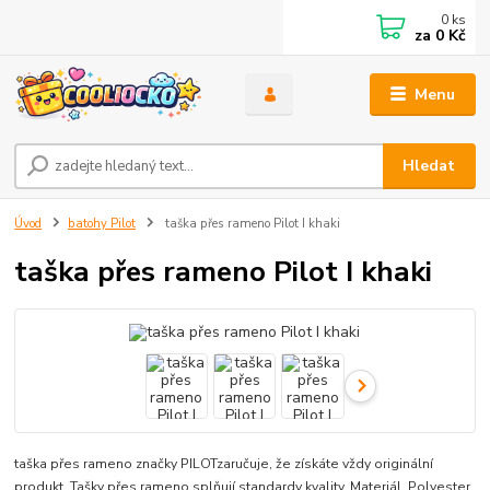
0
ks
za
0 Kč
Menu
Hledat
Úvod
batohy Pilot
taška přes rameno Pilot I khaki
taška přes rameno Pilot I khaki
taška přes rameno značky PILOTzaručuje, že získáte vždy originální
produkt. Tašky přes rameno splňují standardy kvality. Materiál. Polyester