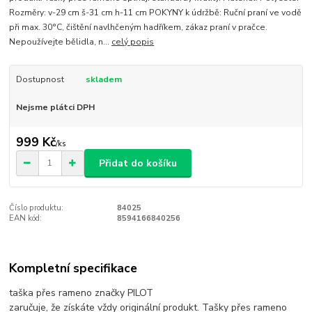
Rozměry: v-29 cm š-31 cm h-11 cm POKYNY k údržbě: Ruční praní ve vodě
při max. 30°C, čištění navlhčeným hadříkem, zákaz praní v pračce.
Nepoužívejte bělidla, n...
celý popis
Dostupnost
skladem
Nejsme plátci DPH
999 Kč
/
ks
Přidat do košíku
Číslo produktu:
84025
EAN kód:
8594166840256
Kompletní specifikace
taška přes rameno značky PILOT
zaručuje, že získáte vždy originální produkt. Tašky přes rameno