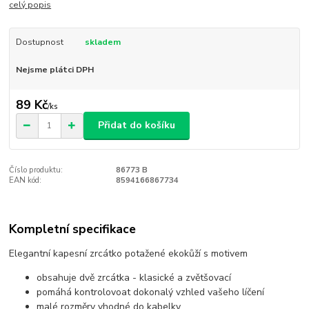
celý popis
Dostupnost
skladem
Nejsme plátci DPH
89 Kč
/
ks
Přidat do košíku
Číslo produktu:
86773 B
EAN kód:
8594166867734
Kompletní specifikace
Elegantní kapesní zrcátko potažené ekokůží s motivem
obsahuje dvě zrcátka - klasické a zvětšovací
pomáhá kontrolovoat dokonalý vzhled vašeho líčení
malé rozměry vhodné do kabelky