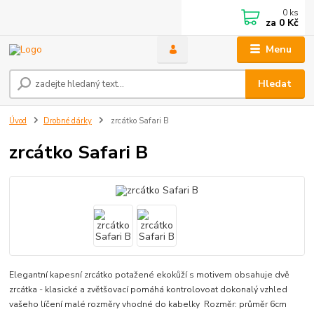
0
ks
za
0 Kč
Menu
Hledat
Úvod
Drobné dárky
zrcátko Safari B
zrcátko Safari B
Elegantní kapesní zrcátko potažené ekokůží s motivem obsahuje dvě
zrcátka - klasické a zvětšovací pomáhá kontrolovoat dokonalý vzhled
vašeho líčení malé rozměry vhodné do kabelky Rozměr: průměr 6cm