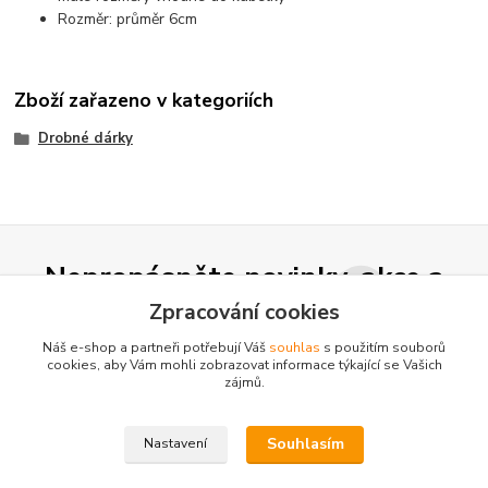
Rozměr: průměr 6cm
Zboží zařazeno v kategoriích
Drobné dárky
Nepropásněte novinky, akce a
slevy!
Zpracování cookies
Náš e-shop a partneři potřebují Váš
souhlas
s použitím souborů
cookies, aby Vám mohli zobrazovat informace týkající se Vašich
Přihlásit se
zájmů.
Souhlasím se
zpracováním osobních údajů
za účelem rozesílky newsletteru.
Souhlasím
Nastavení
Můžete se kdykoli odhlásit. Zasíláme jednou za 14 dní.